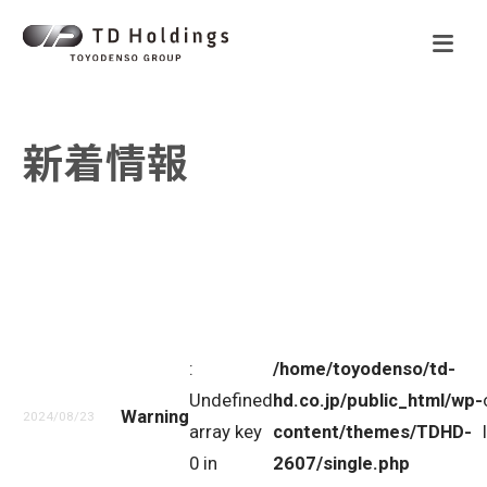
新着情報
:
/home/toyodenso/td-
Undefined
hd.co.jp/public_html/wp-
Warning
2024/08/23
array key
content/themes/TDHD-
0 in
2607/single.php