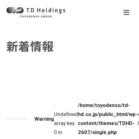
新着情報
:
/home/toyodenso/td-
Undefined
hd.co.jp/public_html/wp-
Warning
2024/08/28
array key
content/themes/TDHD-
0 in
2607/single.php