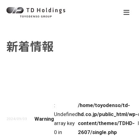
新着情報
:
/home/toyodenso/td-
Undefined
hd.co.jp/public_html/wp-
Warning
2024/09/03
array key
content/themes/TDHD-
0 in
2607/single.php