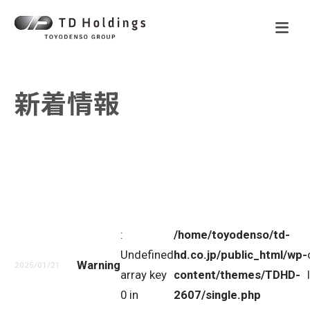
新着情報
:
/home/toyodenso/td-
Undefined
hd.co.jp/public_html/wp-
Warning
2025/01/21
array key
content/themes/TDHD-
0 in
2607/single.php