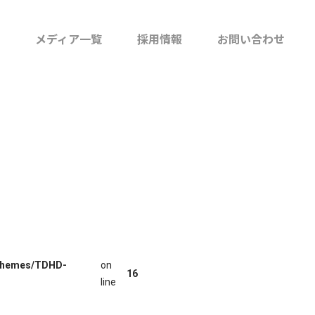
社内報「たまごとじ」
メディア一覧
採用情報
お問い合わせ
オウンドメディア
「Tamagotoji+」
沿革
ソーシャルメディア
取り組み
/themes/TDHD-
on
16
line