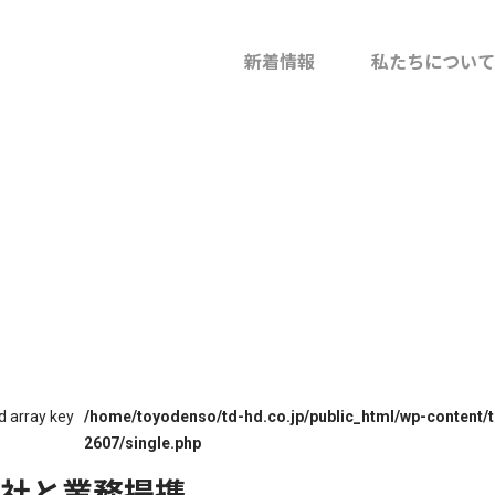
拠点
新着情報
私たちについて
事業会社
グループ
私たちの
d array key
/home/toyodenso/td-hd.co.jp/public_html/wp-content
2607/single.php
社と業務提携