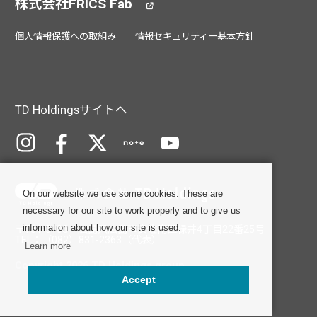
株式会社FRICS Fab
個人情報保護への取組み
情報セキュリティー基本方針
TD Holdingsサイトへ
On our website we use some cookies. These are
necessary for our site to work properly and to give us
information about how our site is used.
〒731-0103 広島県広島市安佐南区緑井4丁目22番25号
TEL：（082）831-2363（代表）
Learn more
Copyright 2026 TD Holdings group
Accept