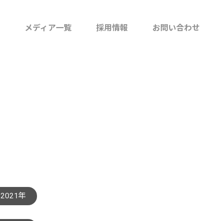
社内報「たまごとじ」
メディア一覧
採用情報
お問い合わせ
オウンドメディア
「Tamagotoji+」
沿革
ソーシャルメディア
取り組み
2021年